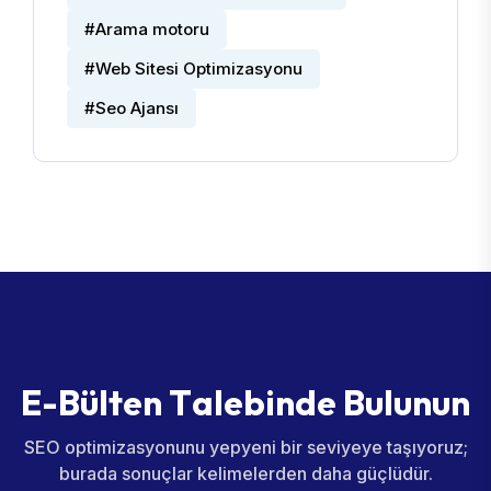
#Arama motoru
#Web Sitesi Optimizasyonu
#Seo Ajansı
E
-
B
ü
l
t
e
n
T
a
l
e
b
i
n
d
e
B
u
l
u
n
u
n
SEO optimizasyonunu yepyeni bir seviyeye taşıyoruz;
burada sonuçlar kelimelerden daha güçlüdür.