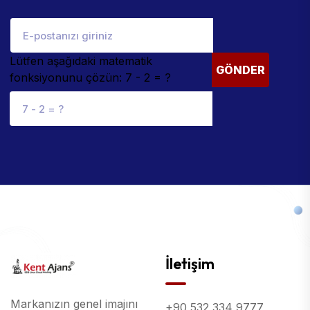
Lütfen aşağıdaki matematik
GÖNDER
fonksiyonunu çözün: 7 - 2 = ?
İletişim
Markanızın genel imajını
+90 532 334 9777