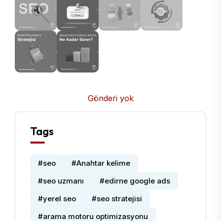
Gönderi yok
Tags
#seo
#Anahtar kelime
#seo uzmanı
#edirne google ads
#yerel seo
#seo stratejisi
#arama motoru optimizasyonu