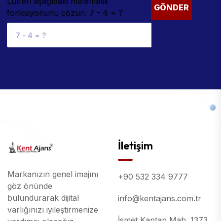
Lütfen aşağıdaki matematik
GÖNDER
fonksiyonunu çözün: 7 - 4 = ?
İletişim
Markanızın genel imajını
+90 532 334 9777
göz önünde
bulundurarak dijital
info@kentajans.com.tr
varlığınızı iyileştirmenize
İsmet Kaptan Mah. 1373