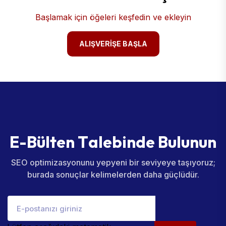
Başlamak için öğeleri keşfedin ve ekleyin
ALIŞVERIŞE BAŞLA
E
-
B
ü
l
t
e
n
T
a
l
e
b
i
n
d
e
B
u
l
u
n
u
n
SEO optimizasyonunu yepyeni bir seviyeye taşıyoruz;
burada sonuçlar kelimelerden daha güçlüdür.