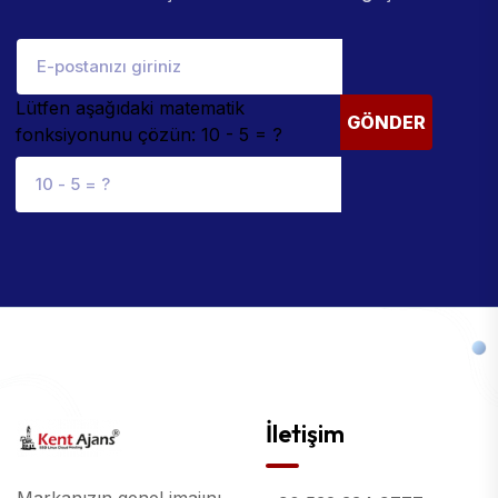
Lütfen aşağıdaki matematik
GÖNDER
fonksiyonunu çözün: 10 - 5 = ?
İletişim
Markanızın genel imajını