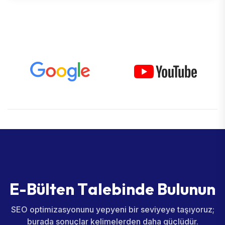
E
-
B
ü
l
t
e
n
T
a
l
e
b
i
n
d
e
B
u
l
u
n
u
n
SEO optimizasyonunu yepyeni bir seviyeye taşıyoruz;
burada sonuçlar kelimelerden daha güçlüdür.