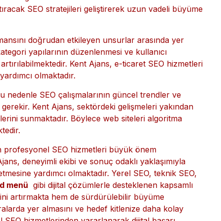
ini detaylı şekilde göstermektedir. Bu sayede işletmeler
bilmektedir.
em taşımaktadır. Google’da üst sıralarda yer alan
larak algılanmaktadır.
Edirne Kurumsal SEO
tıracak SEO stratejileri geliştirerek uzun vadeli büyüme
formansını doğrudan etkileyen unsurlar arasında yer
kategori yapılarının düzenlenmesi ve kullanıcı
 artırılabilmektedir. Kent Ajans, e-ticaret SEO hizmetleri
a yardımcı olmaktadır.
Bu nedenle SEO çalışmalarının güncel trendler ve
 gerekir. Kent Ajans, sektördeki gelişmeleri yakından
rini sunmaktadır. Böylece web siteleri algoritma
tedir.
için profesyonel SEO hizmetleri büyük önem
jans, deneyimli ekibi ve sonuç odaklı yaklaşımıyla