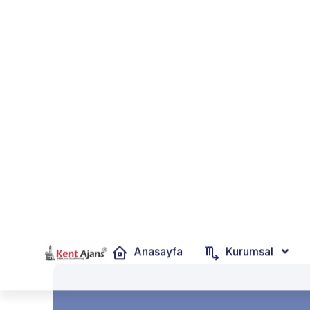
+90 532 334 9777
İsmet Kaptan Mah. 1373 Sk. No:8 D:10
Anasayfa
Kurumsal
Blog Detayları
Ev
Seo
İçerik Seo
Edirne’de Kurumsal SEO Hizmeti Almanın Avant