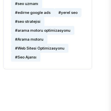
Tags
#seo
#Anahtar kelime
#seo uzmanı
#edirne google ads
#yerel seo
#seo stratejisi
#arama motoru optimizasyonu
#Arama motoru
#Web Sitesi Optimizasyonu
#Seo Ajansı