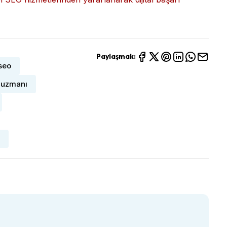
 etmesine yardımcı olmaktadır. Yerel SEO, teknik SEO,
od menü
gibi dijital çözümlerle desteklenen kapsamlı
ini artırmakta hem de sürdürülebilir büyüme
ralarda yer almasını ve hedef kitlenize daha kolay
l SEO hizmetlerinden yararlanarak dijital başarı
Paylaşmak:
seo
 uzmanı