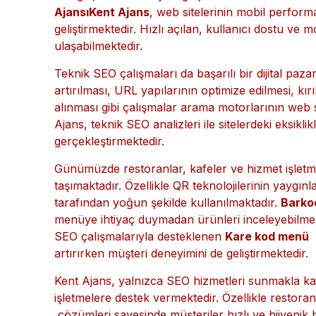
daha güçlü konuma gelmektedir. Özellikle sektörel
SEO başarısının temel taşları arasında bulunmakt
Mobil cihaz kullanımının artmasıyla birlikte mobil
Google, mobil deneyimi güçlü olan siteleri daha ü
Ajansı
Kent Ajans
, web sitelerinin mobil perform
geliştirmektedir. Hızlı açılan, kullanıcı dostu v
ulaşabilmektedir.
Teknik SEO çalışmaları da başarılı bir dijital pazar
artırılması, URL yapılarının optimize edilmesi, kır
alınması gibi çalışmalar arama motorlarının web s
Ajans, teknik SEO analizleri ile sitelerdeki eksikli
gerçekleştirmektedir.
Günümüzde restoranlar, kafeler ve hizmet işletme
taşımaktadır. Özellikle QR teknolojilerinin yaygınl
tarafından yoğun şekilde kullanılmaktadır.
Barko
menüye ihtiyaç duymadan ürünleri inceleyebilmekt
SEO çalışmalarıyla desteklenen
Kare kod menü
s