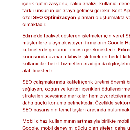
sayesinde işletmeler daha fazla organik ziyaretçi kaz
yükseltebilir.
Edirne Kurumsal SEO Ajansı
, her s
maksimum verim sağlamayı hedeflemektedir.
Kurumsal SEO çalışmaları yalnızca belirli anahta
içerik optimizasyonu, rakip analizi, kullanıcı dene
farklı unsurun bir araya gelmesi gerekir. Kent Aj
özel
SEO Optimizasyon
planları oluşturmakta ve
olmaktadır.
Edirne’de faaliyet gösteren işletmeler için yerel
müşterilere ulaşmak isteyen firmaların Google Har
kelimelerde görünür olması gerekmektedir.
Edir
konusunda uzman ekibiyle işletmelerin hedef kitl
kullanıcılar belirli hizmetleri aradığında ilgili iş
alabilmektedir.
SEO çalışmalarında kaliteli içerik üretimi önemli 
sağlayan, özgün ve kaliteli içerikleri ödüllendirm
stratejileri sayesinde markalar hem ziyaretçileri