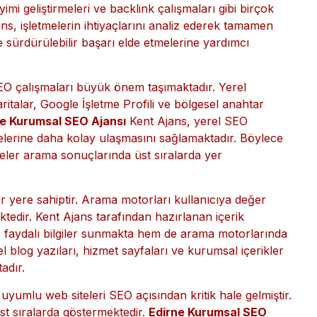
anabilir, marka bilinirliğini artırabilir ve satışlarını
ektöre özel geliştirdiği SEO stratejileri ile müşterilerine
r kelimelerde yükselmekten ibaret değildir. Teknik SEO,
yimi geliştirmeleri ve backlink çalışmaları gibi birçok
ans, işletmelerin ihtiyaçlarını analiz ederek tamamen
 sürdürülebilir başarı elde etmelerine yardımcı
 SEO çalışmaları büyük önem taşımaktadır. Yerel
italar, Google İşletme Profili ve bölgesel anahtar
ne Kurumsal SEO Ajansı
Kent Ajans, yerel SEO
elerine daha kolay ulaşmasını sağlamaktadır. Böylece
letmeler arama sonuçlarında üst sıralarda yer
bir yere sahiptir. Arama motorları kullanıcıya değer
ektedir. Kent Ajans tarafından hazırlanan içerik
ne faydalı bilgiler sunmakta hem de arama motorlarında