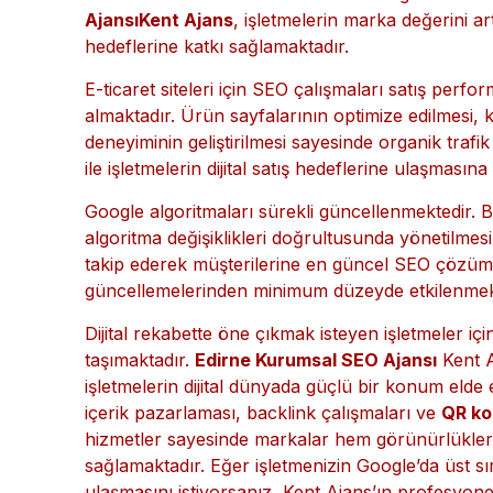
raporlamalar sunarak yapılan çalışmaların etkiler
yatırımlarının geri dönüşünü net olarak takip ede
Kurumsal firmalar için marka bilinirliği büyük ön
markalar kullanıcılar tarafından daha güvenilir o
Ajansı
Kent Ajans
, işletmelerin marka değerini ar
hedeflerine katkı sağlamaktadır.
E-ticaret siteleri için SEO çalışmaları satış per
almaktadır. Ürün sayfalarının optimize edilmesi, 
deneyiminin geliştirilmesi sayesinde organik trafik
ile işletmelerin dijital satış hedeflerine ulaşmasın
Google algoritmaları sürekli güncellenmektedir. 
algoritma değişiklikleri doğrultusunda yönetilmesi
takip ederek müşterilerine en güncel SEO çözümle
güncellemelerinden minimum düzeyde etkilenmek
Dijital rekabette öne çıkmak isteyen işletmeler 
taşımaktadır.
Edirne Kurumsal SEO Ajansı
Kent A