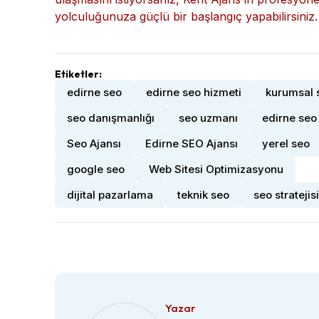
işletmelerin dijital dünyada güçlü bir konum elde
içerik pazarlaması, backlink çalışmaları ve
QR k
hizmetler sayesinde markalar hem görünürlükler
sağlamaktadır. Eğer işletmenizin Google’da üst sı
ulaşmasını istiyorsanız, Kent Ajans’ın profesyone
yolculuğunuza güçlü bir başlangıç yapabilirsiniz.
Etiketler:
edirne seo
edirne seo hizmeti
kurumsal 
seo danışmanlığı
seo uzmanı
edirne seo
Seo Ajansı
Edirne SEO Ajansı
yerel seo
google seo
Web Sitesi Optimizasyonu
dijital pazarlama
teknik seo
seo stratejisi