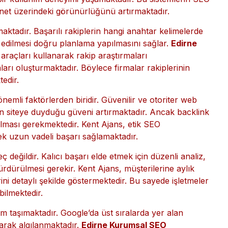
almayıp dijital dönüşüm çözümleri konusunda da
kafe ve oteller için geliştirilen
Kare kod menü
 bir kullanım deneyimi yaşamaktadır. Bu sistemlerin SEO
rnet üzerindeki görünürlüğünü artırmaktadır.
ktadır. Başarılı rakiplerin hangi anahtar kelimelerde
iz edilmesi doğru planlama yapılmasını sağlar.
Edirne
 araçları kullanarak rakip araştırmaları
ları oluşturmaktadır. Böylece firmalar rakiplerinin
edir.
nemli faktörlerden biridir. Güvenilir ve otoriter web
nın siteye duyduğu güveni artırmaktadır. Ancak backlink
ılması gerekmektedir. Kent Ajans, etik SEO
erek uzun vadeli başarı sağlamaktadır.
değildir. Kalıcı başarı elde etmek için düzenli analiz,
ürdürülmesi gerekir. Kent Ajans, müşterilerine aylık