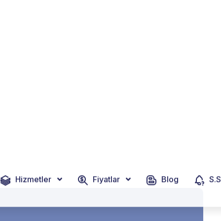
1 Suat Manisalı İş Merkezi
Hizmetler
Fiyatlar
Blog
S.S
ajları