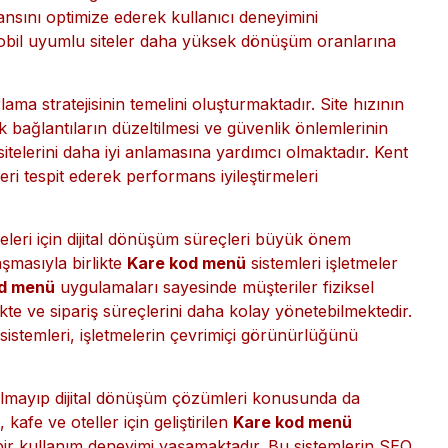
 blog yazıları, hizmet sayfaları ve kurumsal içerikler
adır.
 uyumlu web siteleri SEO açısından kritik hale gelmiştir.
st sıralarda göstermektedir.
Edirne Kurumsal SEO
ansını optimize ederek kullanıcı deneyimini
e mobil uyumlu siteler daha yüksek dönüşüm oranlarına
lama stratejisinin temelini oluşturmaktadır. Site hızının
ık bağlantıların düzeltilmesi ve güvenlik önlemlerinin
itelerini daha iyi anlamasına yardımcı olmaktadır. Kent
kleri tespit ederek performans iyileştirmeleri
leri için dijital dönüşüm süreçleri büyük önem
aşmasıyla birlikte
Kare kod menü
sistemleri işletmeler
d menü
uygulamaları sayesinde müşteriler fiziksel
e ve sipariş süreçlerini daha kolay yönetebilmektedir.
istemleri, işletmelerin çevrimiçi görünürlüğünü