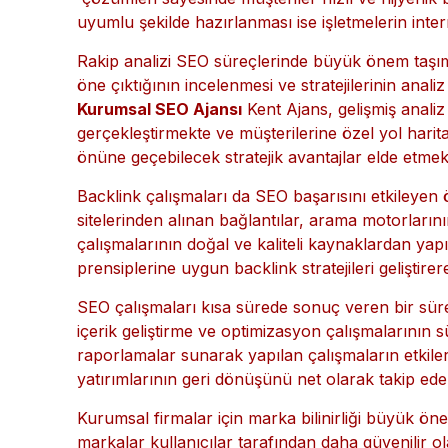
artırırken müşteri deneyimini de geliştirmektedir.
Kent Ajans, yalnızca SEO hizmetleri sunmakla k
işletmelere destek vermektedir. Özellikle restoran, 
çözümleri sayesinde müşteriler hızlı ve hijyenik
uyumlu şekilde hazırlanması ise işletmelerin inte
Rakip analizi SEO süreçlerinde büyük önem taşıma
öne çıktığının incelenmesi ve stratejilerinin anal
Kurumsal SEO Ajansı
Kent Ajans, gelişmiş analiz
gerçekleştirmekte ve müşterilerine özel yol harita
önüne geçebilecek stratejik avantajlar elde etmekt
Backlink çalışmaları da SEO başarısını etkileyen ö
sitelerinden alınan bağlantılar, arama motorları
çalışmalarının doğal ve kaliteli kaynaklardan yap
prensiplerine uygun backlink stratejileri geliştir
SEO çalışmaları kısa sürede sonuç veren bir süreç 
içerik geliştirme ve optimizasyon çalışmalarının s