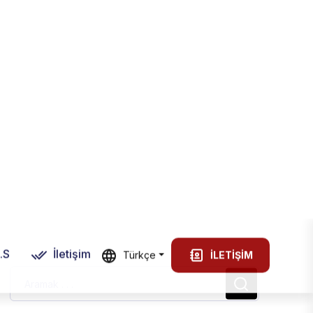
TRY
Giriş
.S
İletişim
Türkçe
İLETIŞIM