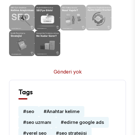
Gönderi yok
Tags
#seo
#Anahtar kelime
#seo uzmanı
#edirne google ads
#yerel seo
#seo stratejisi