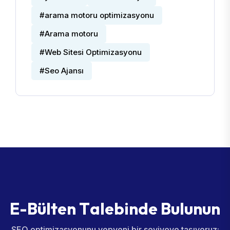
#arama motoru optimizasyonu
#Arama motoru
#Web Sitesi Optimizasyonu
#Seo Ajansı
E
-
B
ü
l
t
e
n
T
a
l
e
b
i
n
d
e
B
u
l
u
n
u
n
SEO optimizasyonunu yepyeni bir seviyeye taşıyoruz;