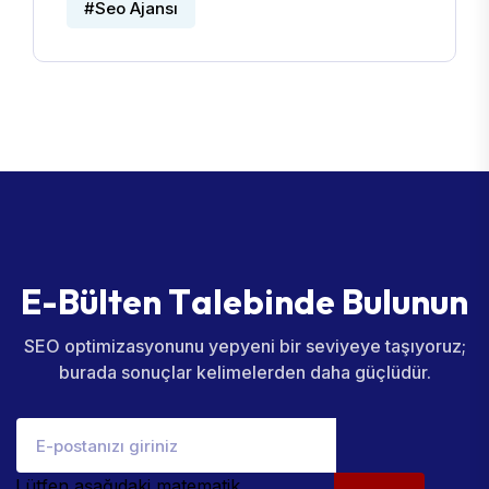
#Seo Ajansı
E
-
B
ü
l
t
e
n
T
a
l
e
b
i
n
d
e
B
u
l
u
n
u
n
SEO optimizasyonunu yepyeni bir seviyeye taşıyoruz;
burada sonuçlar kelimelerden daha güçlüdür.
Lütfen aşağıdaki matematik