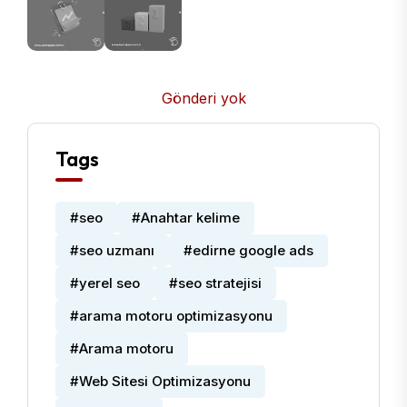
Gönderi yok
Tags
#seo
#Anahtar kelime
#seo uzmanı
#edirne google ads
#yerel seo
#seo stratejisi
#arama motoru optimizasyonu
#Arama motoru
#Web Sitesi Optimizasyonu