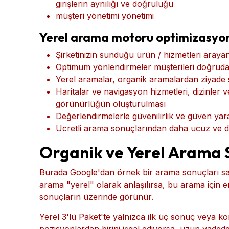
Google My Business (GMB), Apple Haritalar v
bir işletme konumu için eksiksiz ve doğru bir 
web sitenize bağlantılar oluşturmak (bağlantıl
Dizinlerdeki ve Yelp , Facebook, Sarı Sayfala
girişlerin aynılığı ve doğruluğu
müşteri yönetimi yönetimi
Yerel arama motoru optimizasyon
Şirketinizin sunduğu ürün / hizmetleri arayan
Optimum yönlendirmeler müşterileri doğrudan
Yerel aramalar, organik aramalardan ziyade s
Haritalar ve navigasyon hizmetleri, dizinler v
görünürlüğün oluşturulması
Değerlendirmelerle güvenilirlik ve güven yara
Ücretli arama sonuçlarından daha ucuz ve dah
Organik ve Yerel Arama 
Burada Google'dan örnek bir arama sonuçları sayf