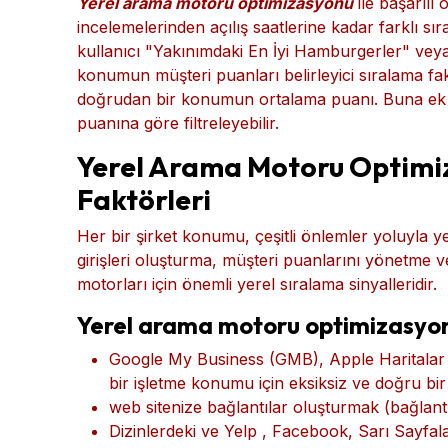
olduğunda, örneğin "süpermarket şimdi açık", "yak
Google'da "kafe" veya "postaneler" için basit 
sonuçları olarak görüntülenir
Yerel arama motoru optimizasyonu
ile başarılı
incelemelerinden açılış saatlerine kadar farklı sır
kullanıcı "Yakınımdaki En İyi Hamburgerler" vey
konumun müşteri puanları belirleyici sıralama fa
doğrudan bir konumun ortalama puanı. Buna ek o
puanına göre filtreleyebilir.
Yerel Arama Motoru Optimiz
Faktörleri
Her bir şirket konumu, çeşitli önlemler yoluyla yerel
girişleri oluşturma, müşteri puanlarını yönetme
motorları için önemli yerel sıralama sinyalleridir.
Yerel arama motoru optimizasyonu 