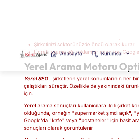
Müşteri ihtiyaçlarının sık arama sorgularıyla
kelimeleri kullanıyor?")
Tam olarak bu anahtar kelimeler için yüksek 
Web sitesinin dahili ve harici bağlantısı. (yuk
Web sitenizin arama motorlarında nasıl görünt
sayfa açıklaması ve resim başlığı dahil) bakım
Organik arama motoru optimiza
Şirkete doğru yeni müşterileri yönlendiren bu
Web sitenizde daha alakalı trafik oluşturur
Şirketinizi sektörünüzde öncü olarak kurar
Ücretli arama ağı reklamlarından (ör. Google
Yerel Arama Motoru Opt
Yerel SEO
, şirketlerin yerel konumlarının her b
çalıştıkları süreçtir. Özellikle de yakınındaki ürün
için.
Yerel arama sonuçları kullanıcılara ilgili şirket ko