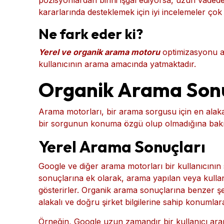
arama "yerel" olarak anlaşılırsa, bu arama için e
sonuçların üzerinde görünür.
Yerel 3'lü Paket'te yalnızca ilk üç sonuç veya k
pozisyonlardan birini işgal ediyorsa, uzun vadede
kararlarında desteklemek için iyi incelemeler çok 
Ne fark eder ki?
Yerel ve organik arama motoru
optimizasyonu ar
kullanıcının arama amacında yatmaktadır.
Organik Arama Sonu
Arama motorları, bir arama sorgusu için en alakalı 
bir sorgunun konuma özgü olup olmadığına bakılm
Yerel Arama Sonuçları
Google ve diğer arama motorları bir kullanıcının