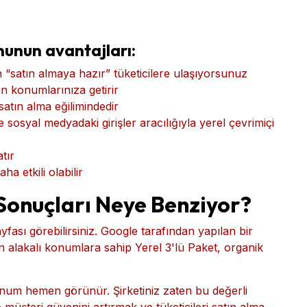
e diğer alakalı arama ve harita hizmetlerindeki her
profil
arın miktarı ve kalitesi bir faktördür)
r , Bing ve Apple Haritalar gibi platformlardaki
unun avantajları:
 “satın almaya hazır” tüketicilere ulaşıyorsunuz
 konumlarınıza getirir
atın alma eğilimindedir
e sosyal medyadaki girişler aracılığıyla yerel çevrimiçi
tır
a etkili olabilir
Sonuçları Neye Benziyor?
ası görebilirsiniz. Google tarafından yapılan bir