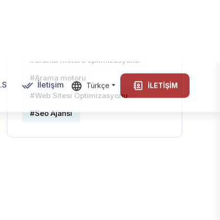
Tags
#seo
#Anahtar kelime
#seo uzmanı
#edirne google ads
#yerel seo
#seo stratejisi
#arama motoru optimizasyonu
#Arama motoru
#Web Sitesi Optimizasyonu
#Seo Ajansı