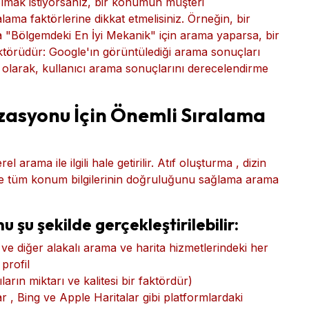
ınımdaki restoranlar" gibi bir yerde çalınır.
aramalarda bile, üç yerel konum doğrudan arama
 olmak istiyorsanız, bir konumun müşteri
alama faktörlerine dikkat etmelisiniz. Örneğin, bir
a "Bölgemdeki En İyi Mekanik" için arama yaparsa, bir
ktörüdür: Google'ın görüntülediği arama sonuçları
larak, kullanıcı arama sonuçlarını derecelendirme
asyonu İçin Önemli Sıralama
 arama ile ilgili hale getirilir. Atıf oluşturma , dizin
 ve tüm konum bilgilerinin doğruluğunu sağlama arama
şu şekilde gerçekleştirilebilir: