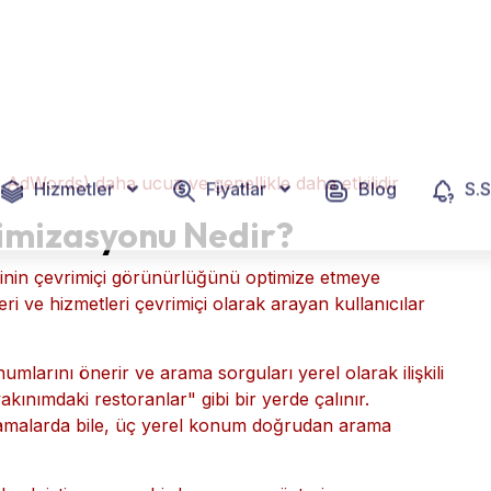
 karşılaştırılması. ("Müşteri aramada hangi anahtar
düzeyde alakalı web sitesi içeriği oluşturma
arıya bakın)
ülendiğini etkileyen " meta öğeler " (sayfa başlığı,
ı.
syonunun avantajları:
 tür arama sorguları için sıralama
 AdWords) daha ucuz ve genellikle daha etkilidir
imizasyonu Nedir?
irinin çevrimiçi görünürlüğünü optimize etmeye
leri ve hizmetleri çevrimiçi olarak arayan kullanıcılar
numlarını önerir ve arama sorguları yerel olarak ilişkili