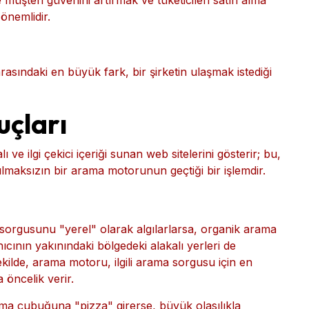
n alakalı konumlara sahip Yerel 3'lü Paket, organik
onum hemen görünür. Şirketiniz zaten bu değerli
 müşteri güvenini artırmak ve tüketicileri satın alma
önemlidir.
asındaki en büyük fark, bir şirketin ulaşmak istediği
çları
ve ilgi çekici içeriği sunan web sitelerini gösterir; bu,
aksızın bir arama motorunun geçtiği bir işlemdir.
 sorgusunu "yerel" olarak algılarlarsa, organik arama