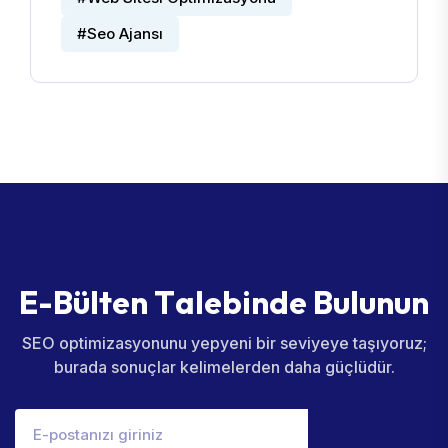
#Seo Ajansı
E
-
B
ü
l
t
e
n
T
a
l
e
b
i
n
d
e
B
u
l
u
n
u
n
SEO optimizasyonunu yepyeni bir seviyeye taşıyoruz;
burada sonuçlar kelimelerden daha güçlüdür.