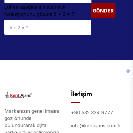
Lütfen aşağıdaki matematik
GÖNDER
fonksiyonunu çözün: 5 + 2 = ?
İletişim
Markanızın genel imajını
+90 532 334 9777
göz önünde
bulundurarak dijital
info@kentajans.com.tr
varlığınızı iyileştirmenize