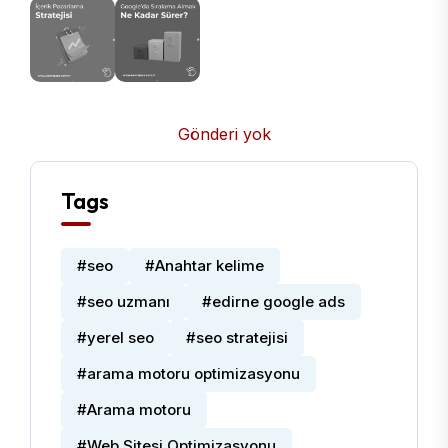
Gönderi yok
Tags
#seo
#Anahtar kelime
#seo uzmanı
#edirne google ads
#yerel seo
#seo stratejisi
#arama motoru optimizasyonu
#Arama motoru
#Web Sitesi Optimizasyonu