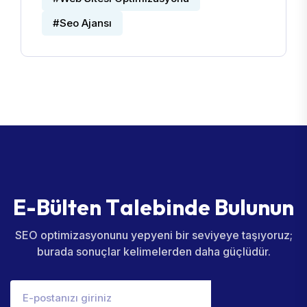
#Seo Ajansı
E
-
B
ü
l
t
e
n
T
a
l
e
b
i
n
d
e
B
u
l
u
n
u
n
SEO optimizasyonunu yepyeni bir seviyeye taşıyoruz;
burada sonuçlar kelimelerden daha güçlüdür.