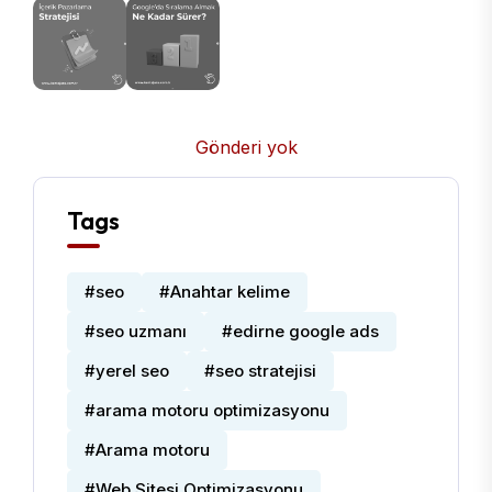
Gönderi yok
Tags
#seo
#Anahtar kelime
#seo uzmanı
#edirne google ads
#yerel seo
#seo stratejisi
#arama motoru optimizasyonu
#Arama motoru
#Web Sitesi Optimizasyonu