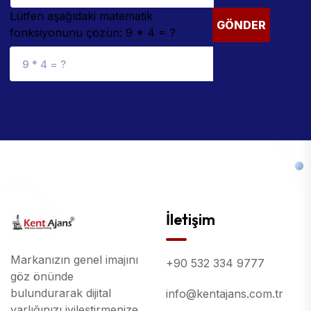
Lütfen aşağıdaki matematik
GÖNDER
fonksiyonunu çözün: 9 * 4 = ?
İletişim
Markanızın genel imajını
+90 532 334 9777
göz önünde
bulundurarak dijital
info@kentajans.com.tr
varlığınızı iyileştirmenize