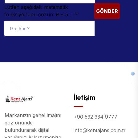
Lütfen aşağıdaki matematik
GÖNDER
fonksiyonunu çözün: 9 + 5 = ?
İletişim
Markanızın genel imajını
+90 532 334 9777
göz önünde
bulundurarak dijital
info@kentajans.com.tr
varlığınızı iyileştirmenize