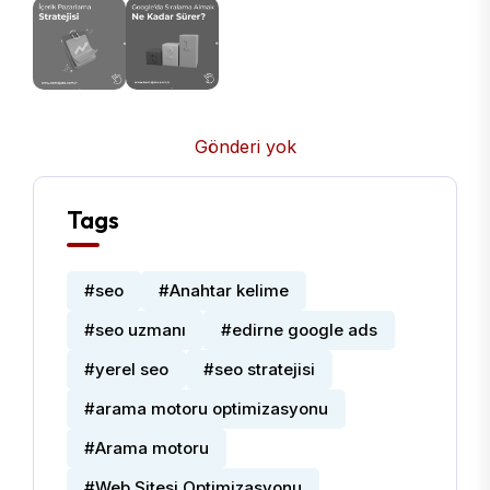
Gönderi yok
Tags
#seo
#Anahtar kelime
#seo uzmanı
#edirne google ads
#yerel seo
#seo stratejisi
#arama motoru optimizasyonu
#Arama motoru
#Web Sitesi Optimizasyonu