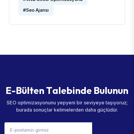
#Seo Ajansı
E
-
B
ü
l
t
e
n
T
a
l
e
b
i
n
d
e
B
u
l
u
n
u
n
SEO optimizasyonunu yepyeni bir seviyeye taşıyoruz;
burada sonuçlar kelimelerden daha güçlüdür.