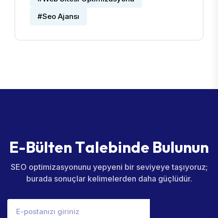
#Seo Ajansı
E
-
B
ü
l
t
e
n
T
a
l
e
b
i
n
d
e
B
u
l
u
n
u
n
SEO optimizasyonunu yepyeni bir seviyeye taşıyoruz;
burada sonuçlar kelimelerden daha güçlüdür.