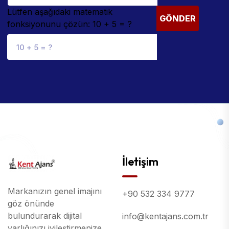
Lütfen aşağıdaki matematik
GÖNDER
fonksiyonunu çözün: 10 + 5 = ?
İletişim
Markanızın genel imajını
+90 532 334 9777
göz önünde
bulundurarak dijital
info@kentajans.com.tr
varlığınızı iyileştirmenize