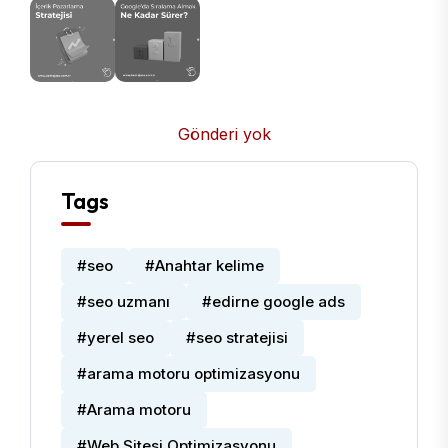
Gönderi yok
Tags
#seo
#Anahtar kelime
#seo uzmanı
#edirne google ads
#yerel seo
#seo stratejisi
#arama motoru optimizasyonu
#Arama motoru
#Web Sitesi Optimizasyonu