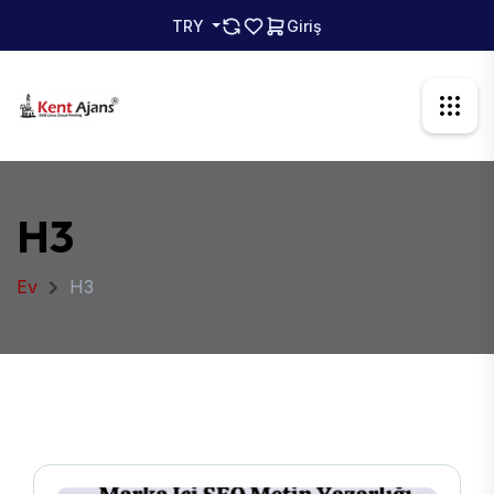
TRY
Giriş
H3
Ev
H3